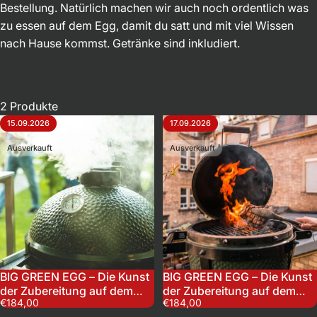
Bestellung. Natürlich machen wir auch noch ordentlich was
zu essen auf dem Egg, damit du satt und mit viel Wissen
nach Hause kommst. Getränke sind inkludiert.
2 Produkte
15.09.2026
17.09.2026
Ausverkauft
Ausverkauft
BIG GREEN EGG – Die Kunst
BIG GREEN EGG – Die Kunst
der Zubereitung auf dem
der Zubereitung auf dem
€184,00
€184,00
grünen Ei | 15.09.2026
grünen Ei | 17.09.2026