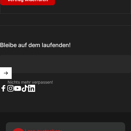
Bleibe auf dem laufenden!
Nichts mehr verpassen!
Facebook
Instagram
YouTube
TikTok
LinkedIn