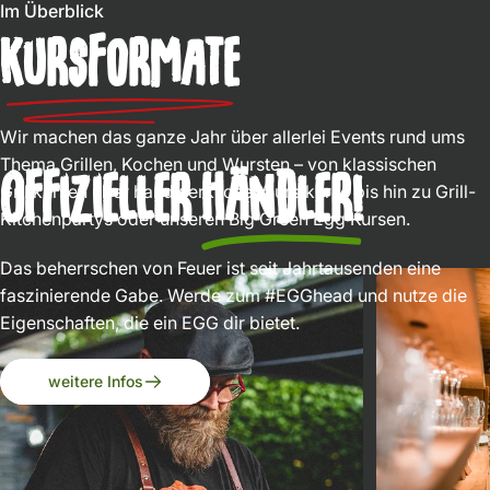
Im Überblick
Kursformate
Wir machen das ganze Jahr über allerlei Events rund ums
Thema Grillen, Kochen und Wursten – von klassischen
Offizieller
Händler!
Grillkursen über handwerkliche Wurstkurse bis hin zu Grill-
Kitchenpartys oder unseren Big Green Egg Kursen.
Das beherrschen von Feuer ist seit Jahrtausenden eine
faszinierende Gabe. Werde zum
#EGGhead
und nutze die
Eigenschaften, die ein EGG dir bietet.
weitere Infos