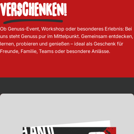
verschenken!
Ob Genuss-Event, Workshop oder besonderes Erlebnis: Bei
uns steht
Genuss pur
im Mittelpunkt. Gemeinsam entdecken,
lernen, probieren und genießen –
ideal als Geschenk
für
Freunde, Familie, Teams oder besondere Anlässe.