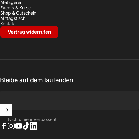
Metzgerei
Events & Kurse
Shop & Gutschein
Mittagstisch
Kontakt
Vertrag widerrufen
Bleibe auf dem laufenden!
Nichts mehr verpassen!
Facebook
Instagram
YouTube
TikTok
LinkedIn